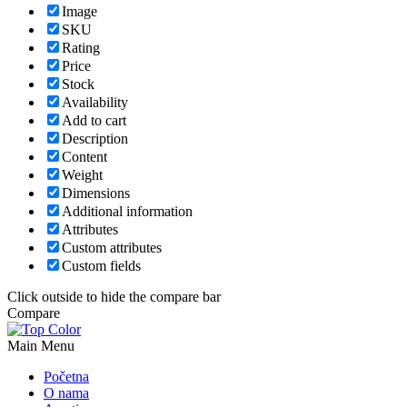
Image
SKU
Rating
Price
Stock
Availability
Add to cart
Description
Content
Weight
Dimensions
Additional information
Attributes
Custom attributes
Custom fields
Click outside to hide the compare bar
Compare
Main Menu
Početna
O nama