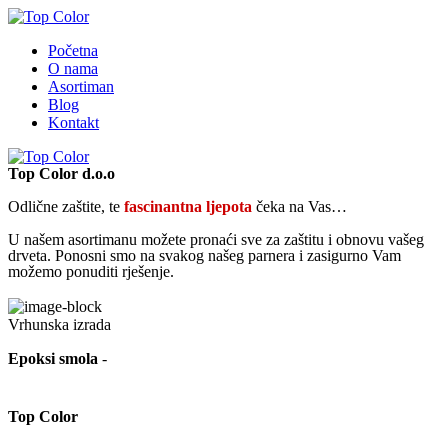
Početna
O nama
Asortiman
Blog
Kontakt
Top Color d.o.o
Odlične zaštite, te
fascinantna ljepota
čeka na Vas…
U našem asortimanu možete pronaći sve za zaštitu i obnovu vašeg
drveta. Ponosni smo na svakog našeg parnera i zasigurno Vam
možemo ponuditi rješenje.
Detaljnije o nama
Vrhunska izrada
Epoksi smola
-
Top Color