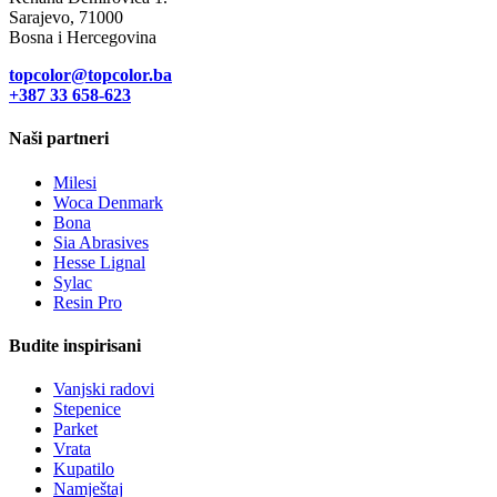
Sarajevo, 71000
Bosna i Hercegovina
topcolor@topcolor.ba
+387 33
658-623
Naši partneri
Milesi
Woca Denmark
Bona
Sia Abrasives
Hesse Lignal
Sylac
Resin Pro
Budite inspirisani
Vanjski radovi
Stepenice
Parket
Vrata
Kupatilo
Namještaj