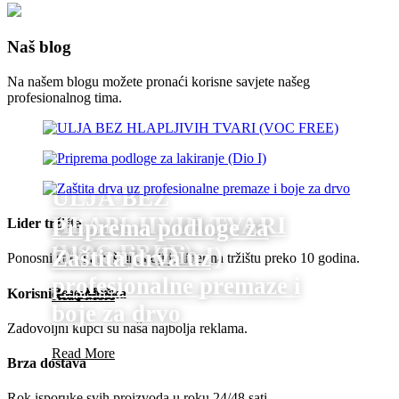
Naš blog
Na našem blogu možete pronaći korisne savjete našeg
profesionalnog tima.
ULJA BEZ
HLAPLJIVIH TVARI
Priprema podloge za
Lider tržišta
(VOC FREE)
lakiranje (Dio I)
Zaštita drva uz
Ponosni smo na naš tim koji je lider na tržištu preko 10 godina.
profesionalne premaze i
Read More
Korisnička podrška
Read More
boje za drvo
Zadovoljni kupci su naša najbolja reklama.
Read More
Brza dostava
Rok isporuke svih proizvoda u roku 24/48 sati.