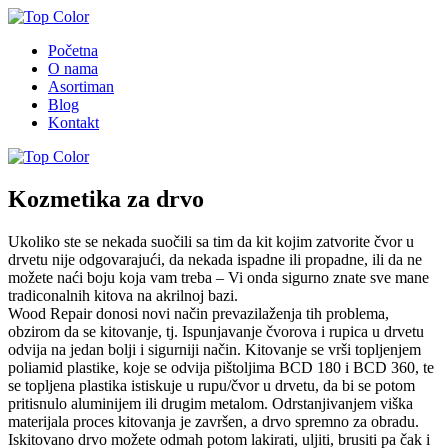
Početna
O nama
Asortiman
Blog
Kontakt
Kozmetika za drvo
Ukoliko
ste
se
nekada
suočili
sa
tim
da
kit
kojim
zatvorite
čvor
u
drvetu
nije
odgovarajući,
da
nekada
ispadne
ili
propadne,
ili
da
ne
možete
naći
boju
koja
vam
treba
–
Vi
onda
sigurno
znate
sve
mane
tradiconalnih
kitova
na
akrilnoj
bazi.
Wood
Repair
donosi
novi
način
prevazilaženja
tih
problema,
obzirom
da
se
kitovanje,
tj.
Ispunjavanje
čvorova
i
rupica
u
drvetu
odvija
na
jedan
bolji
i
sigurniji
način.
Kitovanje
se
vrši
topljenjem
poliamid
plastike,
koje
se
odvija
pištoljima
BCD
180
i
BCD
360,
te
se
topljena
plastika
istiskuje
u
rupu/čvor
u
drvetu,
da
bi
se
potom
pritisnulo
aluminijem
ili
drugim
metalom.
Odrstanjivanjem
viška
materijala
proces
kitovanja
je
završen,
a
drvo
spremno
za
obradu.
Iskitovano
drvo
možete
odmah
potom
lakirati,
uljiti,
brusiti
pa
čak
i