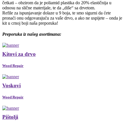
četkati
–
obzirom
da
je
poliamid
plastika
do
20%
elastičnija
u
odnosu
na
slične
materijale,
te
da
„diše“
sa
drvetom.
Refile
za
ispunjavanje
dolaze
u
9
boja,
te
smo
sigurni
da
ćete
pronaći
onu
odgovarajuću
za
vaše
drvo,
a
ako
ne
uspijete
–
onda
je
kit
u
crnoj
boji
naša
preporuka!
Preporuka iz našeg asortimana:
Kitovi za drvo
Wood Repair
Voskovi
Wood Repair
Pištolji