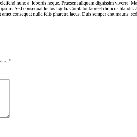
eleifend nunc a, lobortis neque. Praesent aliquam dignissim viverra. Ma
s ipsum. Sed consequat luctus ligula. Curabitur laoreet rhoncus blandit
it amet consequat nulla felis pharetra lacus. Duis semper erat mauris, 
na sa
*