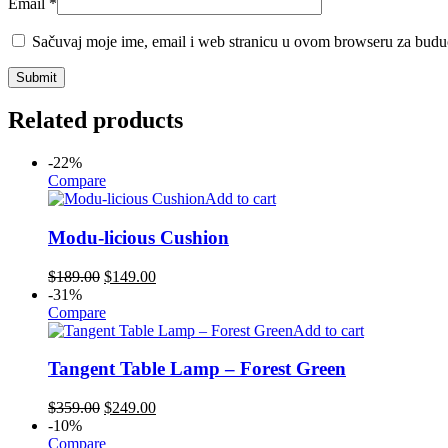
Email
*
Sačuvaj moje ime, email i web stranicu u ovom browseru za budu
Related products
-22%
Compare
Add to cart
Modu-licious Cushion
$
189.00
$
149.00
-31%
Compare
Add to cart
Tangent Table Lamp – Forest Green
$
359.00
$
249.00
-10%
Compare