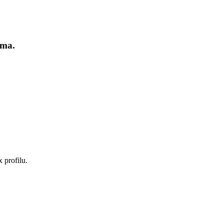
ima.
 profilu.