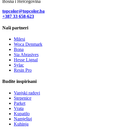
Bosna i Hercegovina
topcolor@topcolor.ba
+387 33
658-623
Naši partneri
Milesi
Woca Denmark
Bona
Sia Abrasives
Hesse Lignal
Sylac
Resin Pro
Budite inspirisani
Vanjski radovi
Stepenice
Parket
Vrata
Kupatilo
Namještaj
Kuhinja