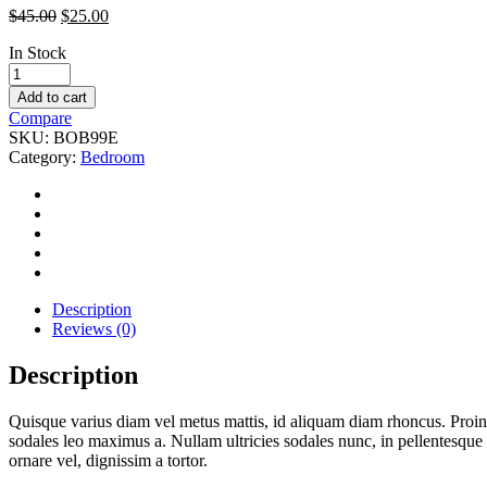
$
45.00
$
25.00
In Stock
Bobber
Large
Add to cart
Pendant
Compare
Light
SKU:
BOB99E
quantity
Category:
Bedroom
Description
Reviews (0)
Description
Quisque varius diam vel metus mattis, id aliquam diam rhoncus. Proin vi
sodales leo maximus a. Nullam ultricies sodales nunc, in pellentesque 
ornare vel, dignissim a tortor.