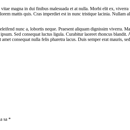
tae magna in dui finibus malesuada et at nulla. Morbi elit ex, viverra vi
lorem mattis quis. Cras imperdiet est in nunc tristique lacinia. Nullam 
eleifend nunc a, lobortis neque. Praesent aliquam dignissim viverra. Ma
s ipsum. Sed consequat luctus ligula. Curabitur laoreet rhoncus blandit
it amet consequat nulla felis pharetra lacus. Duis semper erat mauris, 
na sa
*