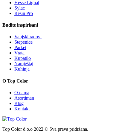
Hesse Lignal
Sylac
Resin Pro
Budite inspirisani
Vanjski radovi
Stepenice
Parket
Vrata
Kupatilo
Namještaj
Kuhinja
O Top Color
O nama
Asortiman
Blog
Kontakt
Top Color d.o.o 2022 © Sva prava pridržana.