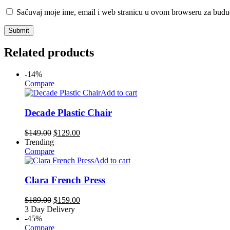
Sačuvaj moje ime, email i web stranicu u ovom browseru za budu
Related products
-14%
Compare
Add to cart
Decade Plastic Chair
$
149.00
$
129.00
Trending
Compare
Add to cart
Clara French Press
$
189.00
$
159.00
3 Day Delivery
-45%
Compare