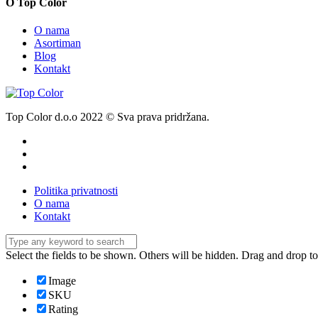
O Top Color
O nama
Asortiman
Blog
Kontakt
Top Color d.o.o 2022 © Sva prava pridržana.
Politika privatnosti
O nama
Kontakt
Select the fields to be shown. Others will be hidden. Drag and drop to
Image
SKU
Rating