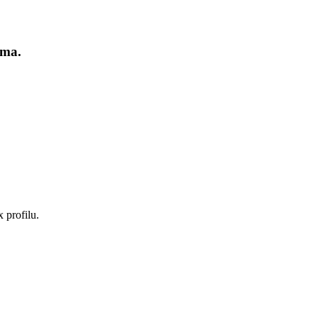
ima.
 profilu.