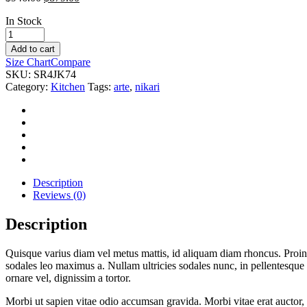
In Stock
Nikari
Arte
Add to cart
Marfa
Size Chart
Compare
Stool
SKU:
SR4JK74
quantity
Category:
Kitchen
Tags:
arte
,
nikari
Description
Reviews (0)
Description
Quisque varius diam vel metus mattis, id aliquam diam rhoncus. Proin vi
sodales leo maximus a. Nullam ultricies sodales nunc, in pellentesque 
ornare vel, dignissim a tortor.
Morbi ut sapien vitae odio accumsan gravida. Morbi vitae erat auctor, 