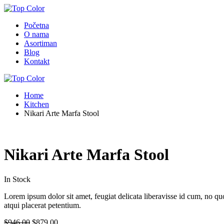
Početna
O nama
Asortiman
Blog
Kontakt
Home
Kitchen
Nikari Arte Marfa Stool
Nikari Arte Marfa Stool
In Stock
Lorem ipsum dolor sit amet, feugiat delicata liberavisse id cum, no quo
atqui placerat petentium.
$
946.00
$
879.00